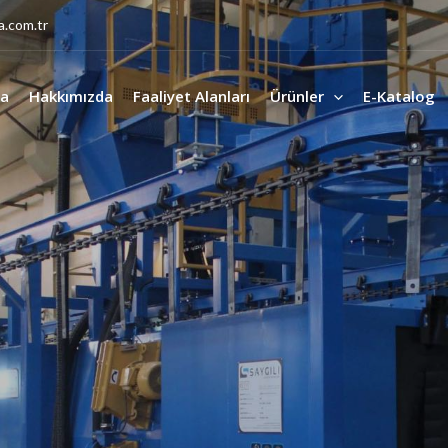
a.com.tr
fa
Hakkımızda
Faaliyet Alanları
Ürünler
E-Katalog