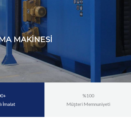
UMLAMA MAKİNESİ
00+
%100
ı İmalat
Müşteri Memnuniyeti