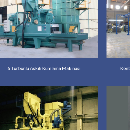
Kont
6 Türbünlü Askılı Kumlama Makinası