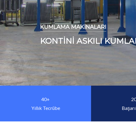
KUMLAMA MAKİNALARI
2 TÜRBÜNLÜ ASKILI K
40+
2
Yıllık Tecrübe
Başarıl