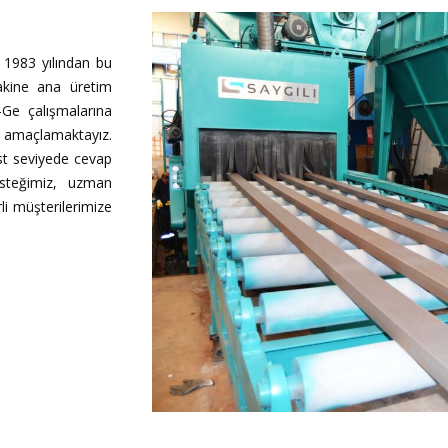
1983 yılından bu
akine ana üretim
Ge çalışmalarına
i amaçlamaktayız.
üst seviyede cevap
steğimiz, uzman
i müşterilerimize