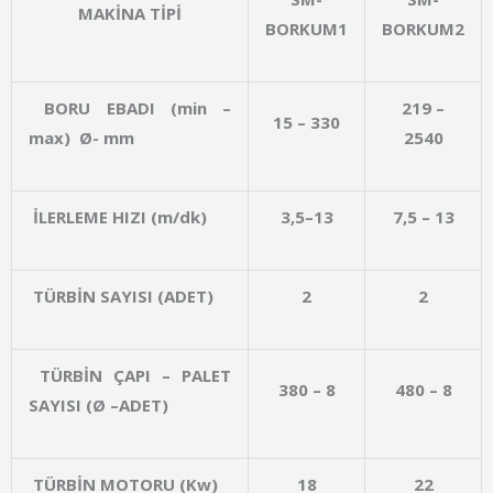
MAKİNA TİPİ
BORKUM1
BORKUM2
BORU EBADI (min –
219 –
15 – 330
max) Ø- mm
2540
İLERLEME HIZI (m/dk)
3,5–13
7,5 – 13
TÜRBİN SAYISI (ADET)
2
2
TÜRBİN ÇAPI – PALET
380 – 8
480 – 8
SAYISI (Ø –ADET)
TÜRBİN MOTORU (Kw)
18
22