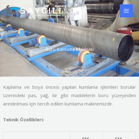
İçeriğe
atla
Boru Kumlama Makinası
Kaplama ve boya öncesi yapılan kumlama işlemleri borular
üzerindeki pas, yağ, kir gibi maddelerin boru yüzeyinden
arındırılması için tercih edilen kumlama makinemizdir.
Teknik Özellikleri:
SM-
SM-